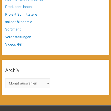
Produzent_innen
Projekt Schnittstelle
solidar-ökonomie
Sortiment
Veranstaltungen
Videos /Film
Archiv
A
r
c
h
i