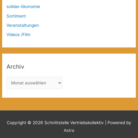
solidar-ökonomie
Sortiment
Veranstaltungen
Videos /Film
Archiv
A
r
c
h
i
v
Copyright © 2026
Schnittstelle Vertriebskollektiv
| Powered by
Astra