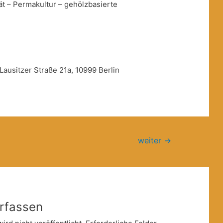
t – Permakultur – gehölzbasierte
ausitzer Straße 21a, 10999 Berlin
weiter
→
rfassen