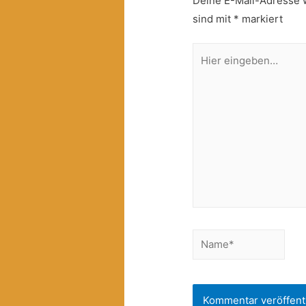
Deine E-Mail-Adresse wi
sind mit
*
markiert
Hier
eingeben…
Name*