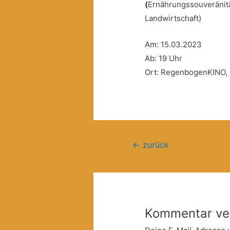
(
Ernährungssouveränitä
Landwirtschaft)
Am: 15.03.2023
Ab: 19 Uhr
Ort: RegenbogenKINO, L
Beitragsnavigation
←
zurück
Kommentar ve