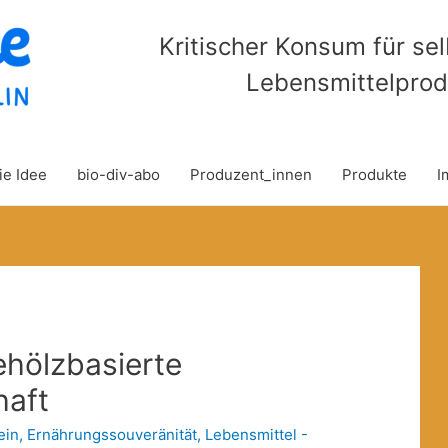
Kritischer Konsum für se
Lebensmittelprod
ie Idee
bio-div-abo
Produzent_innen
Produkte
I
ehölzbasierte
haft
ein
,
Ernährungssouveränität
,
Lebensmittel -