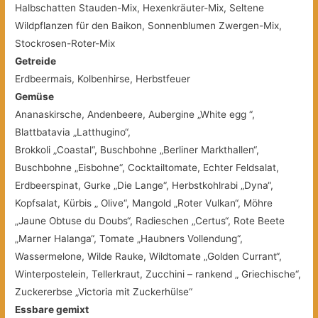
Halbschatten Stauden-Mix, Hexenkräuter-Mix, Seltene
Wildpflanzen für den Baikon, Sonnenblumen Zwergen-Mix,
Stockrosen-Roter-Mix
Getreide
Erdbeermais, Kolbenhirse, Herbstfeuer
Gemüse
Ananaskirsche, Andenbeere, Aubergine „White egg “,
Blattbatavia „Latthugino“,
Brokkoli „Coastal“, Buschbohne „Berliner Markthallen“,
Buschbohne „Eisbohne“, Cocktailtomate, Echter Feldsalat,
Erdbeerspinat, Gurke „Die Lange“, Herbstkohlrabi „Dyna“,
Kopfsalat, Kürbis „ Olive“, Mangold „Roter Vulkan“, Möhre
„Jaune Obtuse du Doubs“, Radieschen „Certus“, Rote Beete
„Marner Halanga“, Tomate „Haubners Vollendung“,
Wassermelone, Wilde Rauke, Wildtomate „Golden Currant“,
Winterpostelein, Tellerkraut, Zucchini – rankend „ Griechische“,
Zuckererbse „Victoria mit Zuckerhülse“
Essbare gemixt