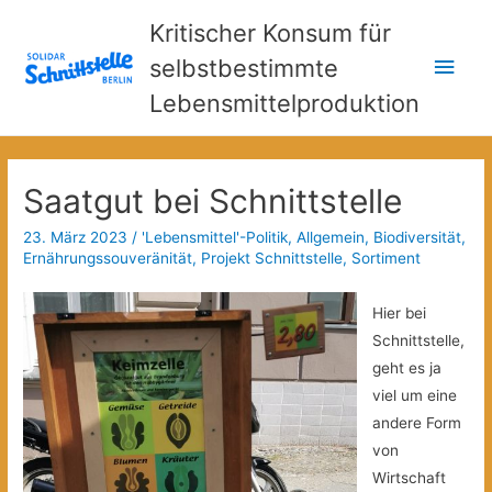
Kritischer Konsum für
Hau
selbstbestimmte
Lebensmittelproduktion
Saatgut bei Schnittstelle
23. März 2023
/
'Lebensmittel'-Politik
,
Allgemein
,
Biodiversität
,
Ernährungssouveränität
,
Projekt Schnittstelle
,
Sortiment
Hier bei
Schnittstelle,
geht es ja
viel um eine
andere Form
von
Wirtschaft