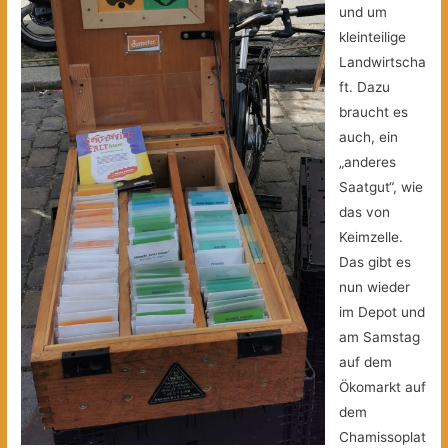
und um
kleinteilige
Landwirtscha
ft. Dazu
braucht es
auch, ein
„anderes
Saatgut“, wie
das von
Keimzelle.
Das gibt es
nun wieder
im Depot und
am Samstag
auf dem
Ökomarkt auf
dem
Chamissoplat