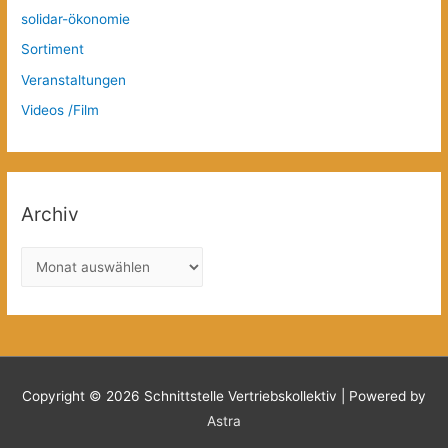
solidar-ökonomie
Sortiment
Veranstaltungen
Videos /Film
Archiv
A
r
c
h
i
v
Copyright © 2026
Schnittstelle Vertriebskollektiv
| Powered by
Astra