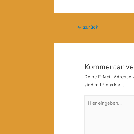
Beitragsnavigation
←
zurück
Kommentar ve
Deine E-Mail-Adresse wi
sind mit
*
markiert
Hier
eingeben…