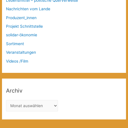
Lebensmittel – politische Querverweise
Nachrichten vom Lande
Produzent_innen
Projekt Schnittstelle
solidar-ökonomie
Sortiment
Veranstaltungen
Videos /Film
Archiv
A
r
c
h