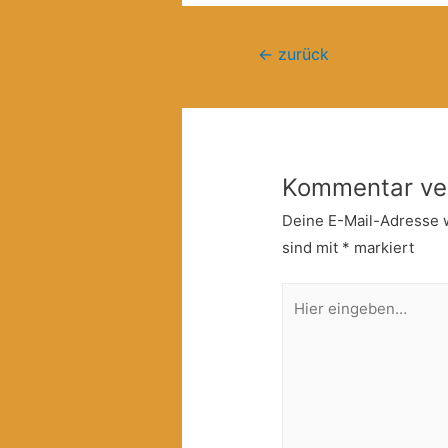
Beitragsnavigation
←
zurück
Kommentar ve
Deine E-Mail-Adresse wi
sind mit
*
markiert
Hier
eingeben…