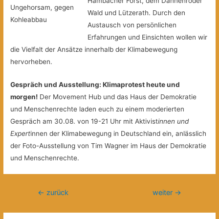
Hambacher Forst, dem Dannenröder
Ungehorsam, gegen
Wald und Lützerath. Durch den
Kohleabbau
Austausch von persönlichen
Erfahrungen und Einsichten wollen wir
die Vielfalt der Ansätze innerhalb der Klimabewegung
hervorheben.
Gespräch und Ausstellung: Klimaprotest heute und
morgen!
Der Movement Hub und das Haus der Demokratie
und Menschenrechte laden euch zu einem moderierten
Gespräch am 30.08. von 19-21 Uhr mit Aktivist
innen und
Expert
innen der Klimabewegung in Deutschland ein, anlässlich
der Foto-Ausstellung von Tim Wagner im Haus der Demokratie
und Menschenrechte.
Beitragsnavigation
←
zurück
weiter
→