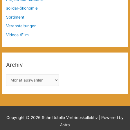
solidar-ökonomie
Sortiment
Veranstaltungen
Videos /Film
Archiv
A
r
c
h
i
v
Copyright © 2026
Schnittstelle Vertriebskollektiv
| Powered by
Astra