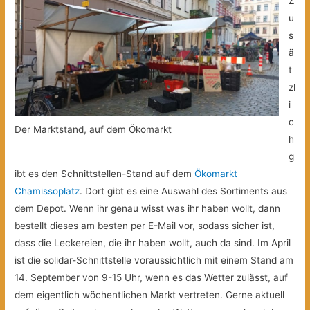
Z
u
s
ä
t
zl
i
c
Der Marktstand, auf dem Ökomarkt
h
g
ibt es den Schnittstellen-Stand auf dem
Ökomarkt
Chamissoplatz
. Dort gibt es eine Auswahl des Sortiments aus
dem Depot. Wenn ihr genau wisst was ihr haben wollt, dann
bestellt dieses am besten per E-Mail vor, sodass sicher ist,
dass die Leckereien, die ihr haben wollt, auch da sind. Im April
ist die solidar-Schnittstelle voraussichtlich mit einem Stand am
14. September von 9-15 Uhr, wenn es das Wetter zulässt, auf
dem eigentlich wöchentlichen Markt vertreten. Gerne aktuell