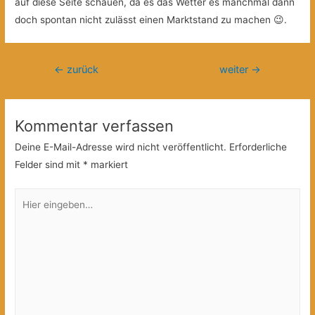
auf diese Seite schauen, da es das Wetter es manchmal dann
doch spontan nicht zulässt einen Marktstand zu machen 😉.
Beitragsnavigation
←
zurück
weiter
→
Kommentar verfassen
Deine E-Mail-Adresse wird nicht veröffentlicht.
Erforderliche
Felder sind mit
*
markiert
Hier
eingeben…