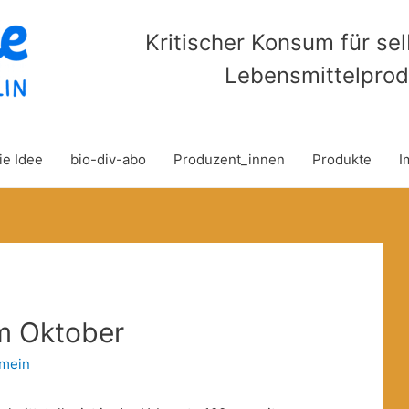
Kritischer Konsum für se
Lebensmittelprod
ie Idee
bio-div-abo
Produzent_innen
Produkte
I
im Oktober
emein