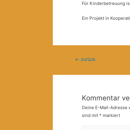
Für Kinderbetreuung is
Ein Projekt in Kooperat
Beitragsnavigation
←
zurück
Kommentar ve
Deine E-Mail-Adresse wi
sind mit
*
markiert
Hier