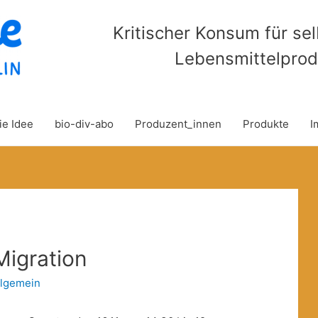
Kritischer Konsum für se
Lebensmittelprod
ie Idee
bio-div-abo
Produzent_innen
Produkte
I
Migration
llgemein