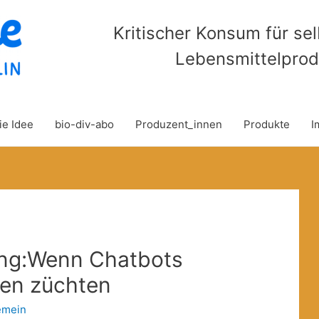
Kritischer Konsum für se
Lebensmittelprod
ie Idee
bio-div-abo
Produzent_innen
Produkte
I
ung:Wenn Chatbots
zen züchten
emein