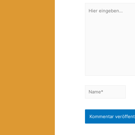
Hier
eingeben…
Name*