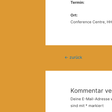
Termin:
Ort:
Marienstraß
Conference Centre, HH 
Beitragsnavigation
←
zurück
Kommentar ve
Deine E-Mail-Adresse wi
sind mit
*
markiert