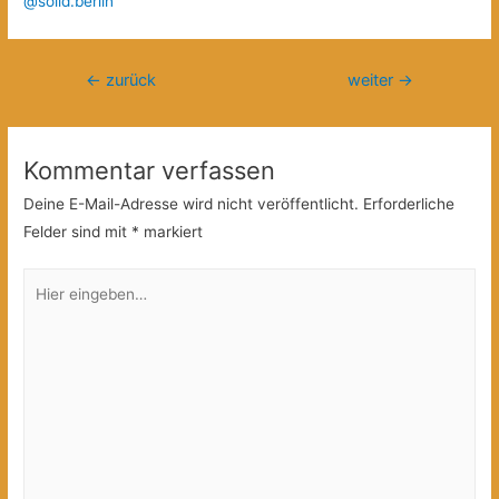
@solid.berlin
Beitragsnavigation
←
zurück
weiter
→
Kommentar verfassen
Deine E-Mail-Adresse wird nicht veröffentlicht.
Erforderliche
Felder sind mit
*
markiert
Hier
eingeben…