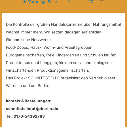
Beitragsnavigation
←
Vorherige Seite
1
…
20
21
Die Kontrolle der großen Handelskonzerne über Nahrungsmittel
wächst immer mehr. Wir setzen dagegen auf solidar-
ökonomische Netzwerke.
Food-Coops, Haus-, Wohn- und Arbeitsgruppen,
Bürogemeinschaften, freie Kindergärten und Schulen kaufen
Produkte aus unabhängigen, kleinen sozial und ökologisch
wirtschaftenden Produktionsgemeinschaften.
Das Projekt SCHNITTSTELLE organisiert den Vertrieb dieser
Waren in und um Berlin.
Kontakt & Bestellungen:
schnittstelle(at)jpberlin.de
Tel: 0176-54392783