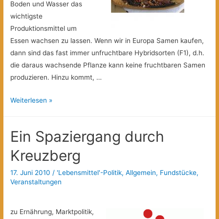
Boden und Wasser das
wichtigste
Produktionsmittel um
Essen wachsen zu lassen. Wenn wir in Europa Samen kaufen,
dann sind das fast immer unfruchtbare Hybridsorten (F1), d.h.
die daraus wachsende Pflanze kann keine fruchtbaren Samen
produzieren. Hinzu kommt, …
Saatgut
Weiterlesen »
–
am
Ein Spaziergang durch
Anfang
war
Kreuzberg
das
17. Juni 2010
/
'Lebensmittel'-Politik
,
Allgemein
,
Fundstücke
,
Veranstaltungen
zu Ernährung, Marktpolitik,