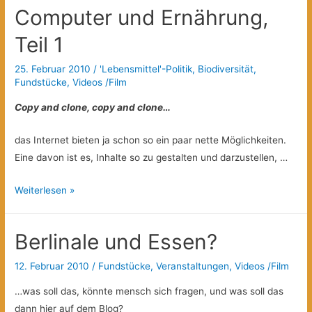
Matrix
Computer und Ernährung,
der
Fleischindustrie
Teil 1
25. Februar 2010
/
'Lebensmittel'-Politik
,
Biodiversität
,
Fundstücke
,
Videos /Film
Copy and clone, copy and clone…
das Internet bieten ja schon so ein paar nette Möglichkeiten.
Eine davon ist es, Inhalte so zu gestalten und darzustellen, …
Computer
Weiterlesen »
und
Ernährung,
Berlinale und Essen?
Teil
1
12. Februar 2010
/
Fundstücke
,
Veranstaltungen
,
Videos /Film
…was soll das, könnte mensch sich fragen, und was soll das
dann hier auf dem Blog?