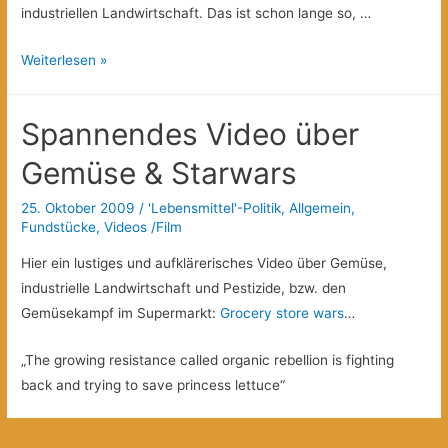
industriellen Landwirtschaft. Das ist schon lange so, …
„Grüne
Weiterlesen »
Woche“
Werbung
Spannendes Video über
von
Gentech-
Gemüse & Starwars
Lobby
25. Oktober 2009
/
'Lebensmittel'-Politik
,
Allgemein
,
gemacht?
Fundstücke
,
Videos /Film
Hier ein lustiges und aufklärerisches Video über Gemüse,
industrielle Landwirtschaft und Pestizide, bzw. den
Gemüsekampf im Supermarkt:
Grocery store wars
…
„The growing resistance called organic rebellion is fighting
back and trying to save princess lettuce“