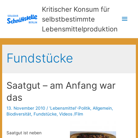
Kritischer Konsum für
Hau
selbstbestimmte
Lebensmittelproduktion
Fundstücke
Saatgut – am Anfang war
das
13. November 2010
/
'Lebensmittel'-Politik
,
Allgemein
,
Biodiversität
,
Fundstücke
,
Videos /Film
Saatgut ist neben