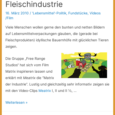
Fleischindustrie
16. März 2010
/
'Lebensmittel'-Politik
,
Fundstücke
,
Videos
/Film
Viele Menschen wollen gerne den bunten und netten Bildern
auf Lebensmittelverpackungen glauben, die (gerade bei
Fleischprodukten) idyllische Bauernhöfe mit glücklichen Tieren
zeigen.
Die Gruppe „Free Range
Studios“ hat sich vom Film
Matrix inspirieren lassen und
erklärt mit
Meatrix
die “Matrix
der Industrie”. Lustig und gleichzeitig sehr informativ zeigen sie
mit den Video-Clips
Meatrix
I, II und II ½, …
Meatrix:
Weiterlesen »
die