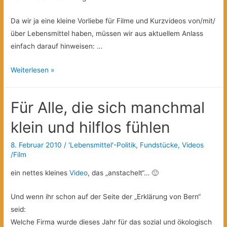
Da wir ja eine kleine Vorliebe für Filme und Kurzvideos von/mit/
über Lebensmittel haben, müssen wir aus aktuellem Anlass
einfach darauf hinweisen: …
Berlinale
Weiterlesen »
und
Essen?
Für Alle, die sich manchmal
klein und hilflos fühlen
8. Februar 2010
/
'Lebensmittel'-Politik
,
Fundstücke
,
Videos
/Film
ein nettes kleines
Video
, das „anstachelt“… 🙂
Und wenn ihr schon auf der Seite der „Erklärung von Bern“
seid:
Welche Firma wurde dieses Jahr für das sozial und ökologisch