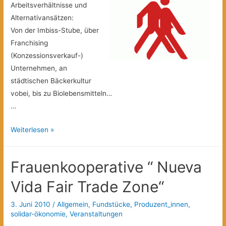
Arbeitsverhältnisse und
Alternativansätzen:
Von der Imbiss-Stube, über
Franchising
(Konzessionsverkauf-)
Unternehmen, an
städtischen Bäckerkultur
vobei, bis zu Biolebensmitteln…
…
Ein
Weiterlesen »
Spaziergang
durch
Frauenkooperative “ Nueva
Kreuzberg
Vida Fair Trade Zone“
3. Juni 2010
/
Allgemein
,
Fundstücke
,
Produzent_innen
,
solidar-ökonomie
,
Veranstaltungen