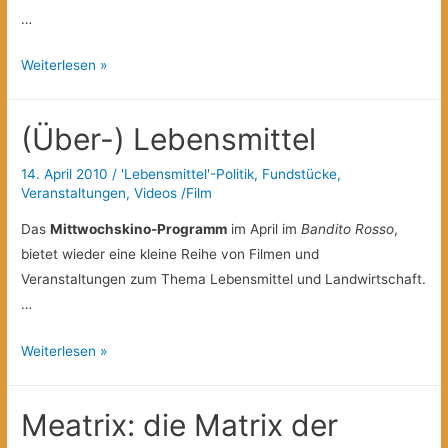
…
Frauenkooperative
Weiterlesen »
“
Nueva
(Über-) Lebensmittel
Vida
Fair
14. April 2010
/
'Lebensmittel'-Politik
,
Fundstücke
,
Trade
Veranstaltungen
,
Videos /Film
Zone“
Das
Mittwochskino-Programm
im April im
Bandito Rosso
,
bietet wieder eine kleine Reihe von Filmen und
Veranstaltungen zum Thema Lebensmittel und Landwirtschaft.
…
(Über-)
Weiterlesen »
Lebensmittel
Meatrix: die Matrix der