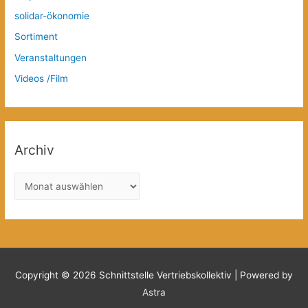
solidar-ökonomie
Sortiment
Veranstaltungen
Videos /Film
Archiv
A
r
c
h
i
v
Copyright © 2026
Schnittstelle Vertriebskollektiv
| Powered by
Astra