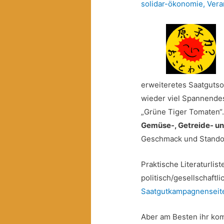
solidar-ökonomie
,
Vera
erweiteretes Saatgutso
wieder viel Spannendes
„Grüne Tiger Tomaten“.
Gemüse-, Getreide- u
Geschmack und Stando
Praktische Literaturlis
politisch/gesellschaftli
Saatgutkampagnenseit
Aber am Besten ihr ko