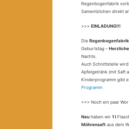
Regenbogenfabrik vorbe
Samentütchen direkt an
>>>
EINLADUNG!!!
Die
Regenbogenfabri
Geburtstag –
Herzlich
Nachts.
Auch Schnittstelle wird
Apfelgetränk (mit Saft
Kinderprogramm gibt e
Programm
>>> Noch ein paar Wo
Neu
haben wir
1 l
Flas
Möhrensaft
aus dem We