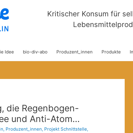
Kritischer Konsum für se
Lebensmittelprod
ie Idee
bio-div-abo
Produzent_innen
Produkte
I
g, die Regenbogen-
fee und Anti-Atom…
in
,
Produzent_innen
,
Projekt Schnittstelle
,