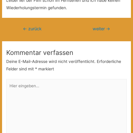
Leider lief der Film schon im Fernsehen und ich habe keinen
Wiederholungstermin gefunden.
Beitragsnavigation
←
zurück
weiter
→
Kommentar verfassen
Deine E-Mail-Adresse wird nicht veröffentlicht.
Erforderliche
Felder sind mit
*
markiert
Hier
eingeben…