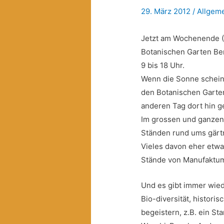
29. März 2012
/
Allgem
Jetzt am Wochenende ( 3
Botanischen Garten
Be
9 bis 18 Uhr.
Wenn die Sonne scheint
den Botanischen Garten
anderen Tag dort hin g
Im grossen und ganzen i
Ständen rund ums gärtn
Vieles davon eher etwas
Stände von Manufaktum,
Und es gibt immer wied
Bio-diversität, histor
begeistern, z.B. ein St