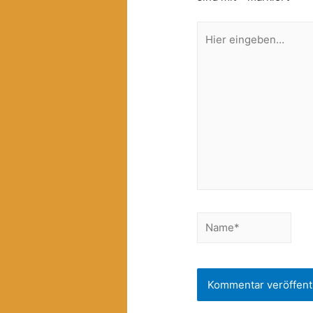
Hier
eingeben…
Name*