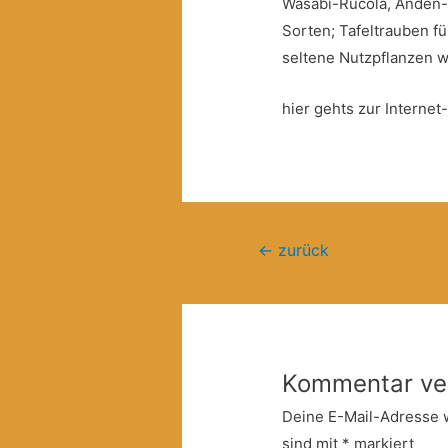
Wasabi-Rucola, Anden-K
Sorten; Tafeltrauben f
seltene Nutzpflanzen 
hier gehts zur Internet
Beitragsnavigation
←
zurück
Kommentar ve
Deine E-Mail-Adresse wi
sind mit
*
markiert