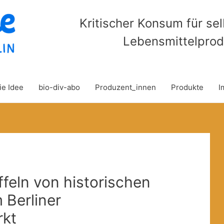
Kritischer Konsum für se
Lebensmittelprod
ie Idee
bio-div-abo
Produzent_innen
Produkte
I
ffeln von historischen
 Berliner
kt