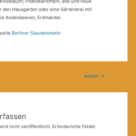
noblauch; Pflanzkartoffeln, alte und neue
ür den Hausgarten oder eine Gärtenerei mit
wie Andenbeeren, Erdmandel.
-seite
Berliner Staudenmarkt
weiter
→
rfassen
rd nicht veröffentlicht.
Erforderliche Felder