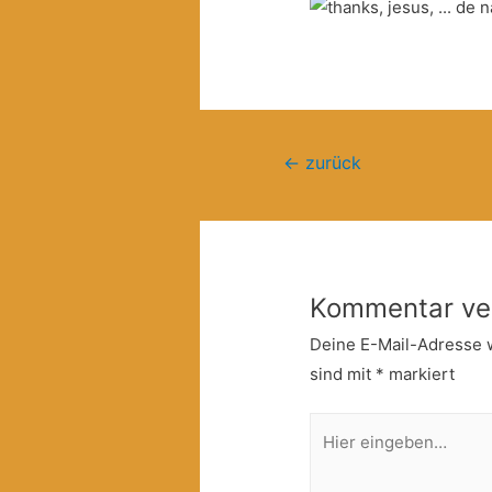
Beitragsnavigation
←
zurück
Kommentar ve
Deine E-Mail-Adresse wi
sind mit
*
markiert
Hier
eingeben…