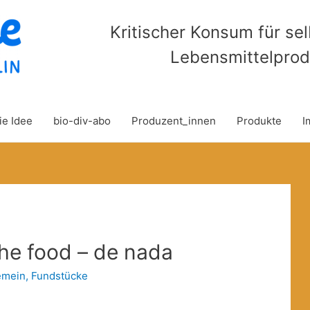
Kritischer Konsum für se
Lebensmittelprod
ie Idee
bio-div-abo
Produzent_innen
Produkte
I
the food – de nada
emein
,
Fundstücke