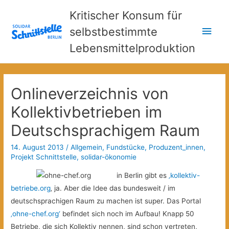
Kritischer Konsum für
Hau
selbstbestimmte
Lebensmittelproduktion
Onlineverzeichnis von
Kollektivbetrieben im
Deutschsprachigem Raum
14. August 2013
/
Allgemein
,
Fundstücke
,
Produzent_innen
,
Projekt Schnittstelle
,
solidar-ökonomie
in Berlin gibt es
‚kollektiv-
betriebe.org
‚ ja. Aber die Idee das bundesweit / im
deutschsprachigen Raum zu machen ist super. Das Portal
‚ohne-chef.org‘
befindet sich noch im Aufbau! Knapp 50
Betriebe, die sich Kollektiv nennen, sind schon vertreten,