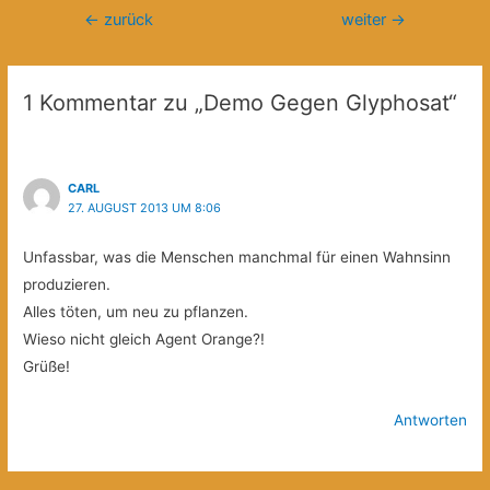
Beitragsnavigation
←
zurück
weiter
→
1 Kommentar zu „Demo Gegen Glyphosat“
CARL
27. AUGUST 2013 UM 8:06
Unfassbar, was die Menschen manchmal für einen Wahnsinn
produzieren.
Alles töten, um neu zu pflanzen.
Wieso nicht gleich Agent Orange?!
Grüße!
Antworten