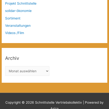
Projekt Schnittstelle
solidar-ökonomie
Sortiment
Veranstaltungen
Videos /Film
Archiv
A
r
c
h
i
v
Copyright © 2026
Schnittstelle Vertriebskollektiv
| Powered by
Astra