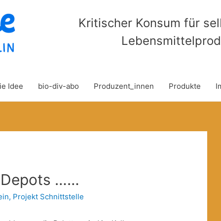
Kritischer Konsum für se
Lebensmittelprod
ie Idee
bio-div-abo
Produzent_innen
Produkte
I
 Depots ……
ein
,
Projekt Schnittstelle