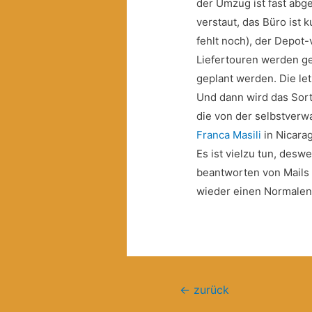
der Umzug ist fast abge
verstaut, das Büro ist k
fehlt noch), der Depot-v
Liefertouren werden ge
geplant werden. Die let
Und dann wird das Sorti
die von der selbstverw
Franca Masili
in Nicara
Es ist vielzu tun, des
beantworten von Mails 
wieder einen Normalen 
Beitragsnavigation
←
zurück