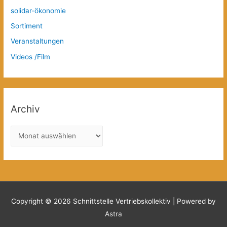
solidar-ökonomie
Sortiment
Veranstaltungen
Videos /Film
Archiv
A
r
c
h
i
v
Copyright © 2026
Schnittstelle Vertriebskollektiv
| Powered by
Astra