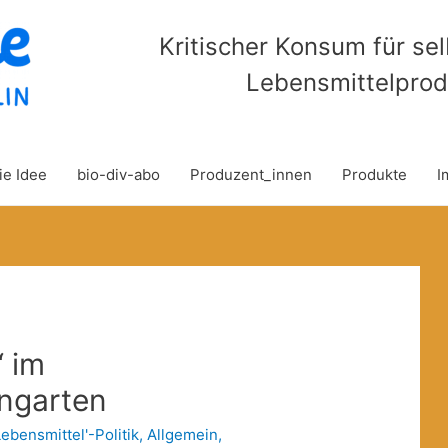
Kritischer Konsum für se
Lebensmittelprod
ie Idee
bio-div-abo
Produzent_innen
Produkte
I
‘ im
engarten
Lebensmittel'-Politik
,
Allgemein
,