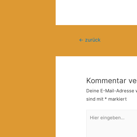
Beitragsnavigation
←
zurück
Kommentar ve
Deine E-Mail-Adresse wi
sind mit
*
markiert
Hier
eingeben…