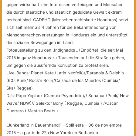
gegen wirtschaftliche Interessen verteidigen und Menschen
die durch staatliche und staatlich geduldete Gewalt extrem
bedroht sind. CADEHO (Menschenrechtskette Honduras) setzt
sich seit mehr als 4 Jahren für die Bekanntmachung von
Menschenrechtsverletzungen in Honduras ein und unterstützt
die sozialen Bewegungen im Land.
Fotoausstellung zu den „Indignadxs „
(Empörte), die seit Mai
2015 in ganz Honduras zu Tausenden auf die Straßen gehen,
um gegen die ausufernde Korruption zu protestieren.
Live-Bands: Planet Kate (Latin Neofolk)//Paranoia & Delphin
(60s Punk/ Rock’n Roll)//Calzada de los Muertos (Cumbia/
Ska/ Reggae)
DJs: Papo Yoplack (Cumbia Psycodelic)// Schapur (Punk/ New
Wave/ NDW)// Selektor Bony ( Reggae, Cumbia ) //Oscar
Guerrero ( Mestizo Beats )
„Junkerland in Bauernhand!“ – Solifiesta – 06 de noviembre
2015 – a partir de 22h New Yorck en Bethanien