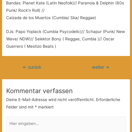
Bandas: Planet Kate (Latin Neofolk)// Paranoia & Delphin (60s
Punk/ Rock’n Roll) //
Calzada de los Muertos (Cumbia/ Ska/ Reggae)
DJs: Papo Yoplack (Cumbia Psycodelic)// Schapur (Punk/ New
Wave/ NDW)// Selektor Bony ( Reggae, Cumbia )// Oscar
Guerrero ( Mestizo Beats )
Beitragsnavigation
←
zurück
weiter
→
Kommentar verfassen
Deine E-Mail-Adresse wird nicht veröffentlicht.
Erforderliche
Felder sind mit
*
markiert
Hier
eingeben…