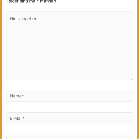
Felder sind mit
*
markiert
Hier
eingeben…
Name*
E-
Mail*
Website