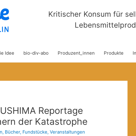
Kritischer Konsum für se
Lebensmittelprod
ie Idee
bio-div-abo
Produzent_innen
Produkte
I
KUSHIMA Reportage
nern der Katastrophe
in
,
Bücher
,
Fundstücke
,
Veranstaltungen