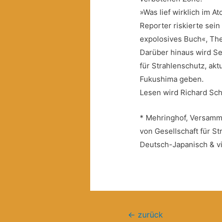
»Was lief wirklich im 
Reporter riskierte sei
expolosives Buch«, Th
Darüber hinaus wird Seb
für Strahlenschutz, akt
Fukushima geben.
Lesen wird Richard Sch
* Mehringhof, Versamml
von Gesellschaft für St
Deutsch-Japanisch & vice
Beitragsnavigation
←
zurück