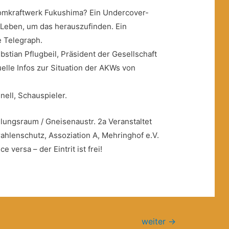
Atomkraftwerk Fukushima? Ein Undercover-
n Leben, um das herauszufinden. Ein
e Telegraph.
stian Pflugbeil, Präsident der Gesellschaft
uelle Infos zur Situation der AKWs von
nell, Schauspieler.
ungsraum / Gneisenaustr. 2a Veranstaltet
rahlenschutz, Assoziation A, Mehringhof e.V.
 versa – der Eintrit ist frei!
weiter
→