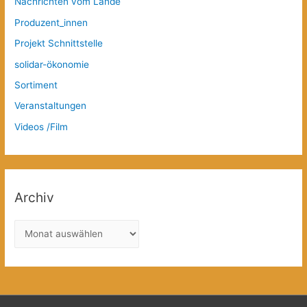
Nachrichten vom Lande
Produzent_innen
Projekt Schnittstelle
solidar-ökonomie
Sortiment
Veranstaltungen
Videos /Film
Archiv
A
r
c
h
i