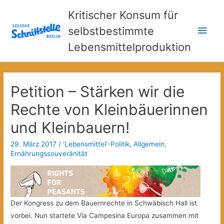
Kritischer Konsum für
Hau
selbstbestimmte
Lebensmittelproduktion
Petition – Stärken wir die
Rechte von Kleinbäuerinnen
und Kleinbauern!
29. März 2017
/
'Lebensmittel'-Politik
,
Allgemein
,
Ernährungssouveränität
Der Kongress zu dem Bauernrechte in Schwäbisch Hall ist
vorbei. Nun startete Via Campesina Europa zusammen mit