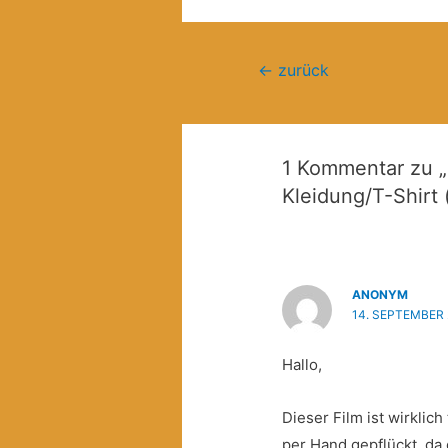
Beitragsnavigation
←
zurück
1 Kommentar zu „
Kleidung/T-Shirt 
ANONYM
14. SEPTEMBER 
Hallo,
Dieser Film ist wirklich
per Hand gepflückt, d