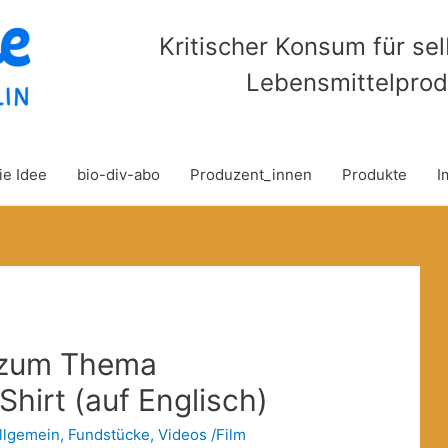
Kritischer Konsum für se
Lebensmittelprod
ie Idee
bio-div-abo
Produzent_innen
Produkte
I
m zum Thema
Shirt (auf Englisch)
llgemein
,
Fundstücke
,
Videos /Film