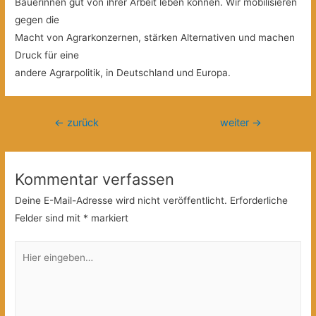
Bäuerinnen gut von ihrer Arbeit leben können. Wir mobilisieren
gegen die
Macht von Agrarkonzernen, stärken Alternativen und machen
Druck für eine
andere Agrarpolitik, in Deutschland und Europa.
Beitragsnavigation
←
zurück
weiter
→
Kommentar verfassen
Deine E-Mail-Adresse wird nicht veröffentlicht.
Erforderliche
Felder sind mit
*
markiert
Hier
eingeben…