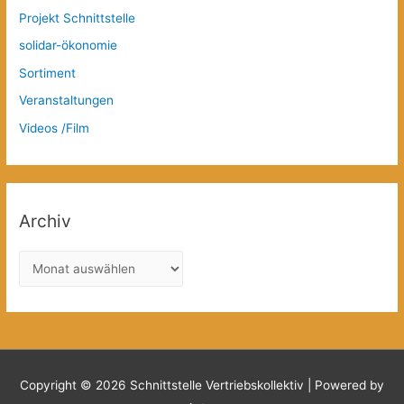
Projekt Schnittstelle
solidar-ökonomie
Sortiment
Veranstaltungen
Videos /Film
Archiv
A
r
c
h
i
v
Copyright © 2026
Schnittstelle Vertriebskollektiv
| Powered by