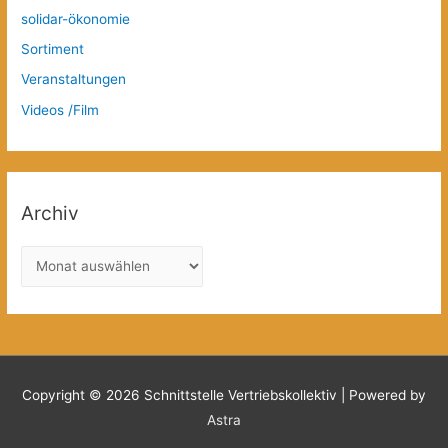
solidar-ökonomie
Sortiment
Veranstaltungen
Videos /Film
Archiv
A
r
c
h
i
v
Copyright © 2026
Schnittstelle Vertriebskollektiv
| Powered by
Astra