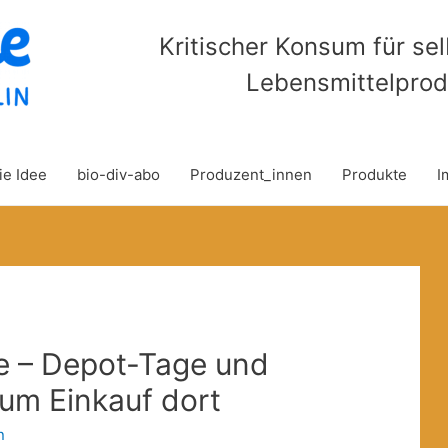
Kritischer Konsum für se
Lebensmittelprod
ie Idee
bio-div-abo
Produzent_innen
Produkte
I
le – Depot-Tage und
um Einkauf dort
n