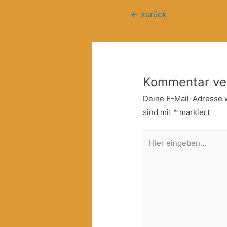
Beitragsnavigation
←
zurück
Kommentar ve
Deine E-Mail-Adresse wi
sind mit
*
markiert
Hier
eingeben…