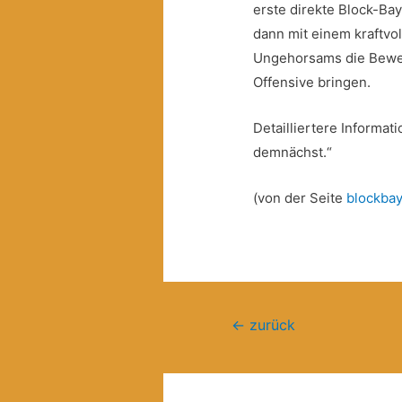
erste direkte Block-Bay
dann mit einem kraftvol
Ungehorsams die Beweg
Offensive bringen.
Detailliertere Informat
demnächst.“
(von der Seite
blockbay
Beitragsnavigation
←
zurück