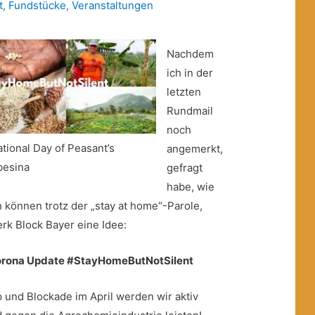
t
,
Fundstücke
,
Veranstaltungen
Nachdem
ich in der
letzten
Rundmail
noch
national Day of Peasant’s
angemerkt,
pesina
gefragt
habe, wie
 können trotz der „stay at home“-Parole,
k Block Bayer eine Idee:
Corona Update #StayHomeButNotSilent
und Blockade im April werden wir aktiv