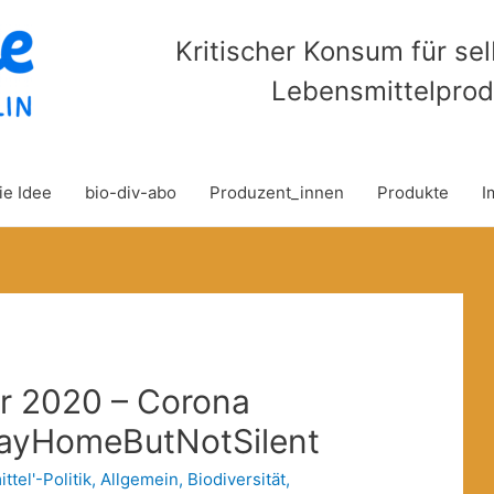
Kritischer Konsum für se
Lebensmittelprod
ie Idee
bio-div-abo
Produzent_innen
Produkte
I
er 2020 – Corona
ayHomeButNotSilent
ttel'-Politik
,
Allgemein
,
Biodiversität
,