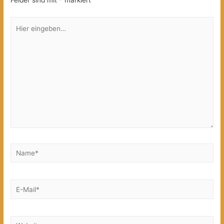
Felder sind mit
*
markiert
Hier
eingeben…
Name*
E-
Mail*
Website