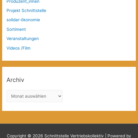
Produzent_innen
Projekt Schnittstelle
solidar-ökonomie
Sortiment
Veranstaltungen
Videos /Film
Archiv
A
r
c
h
i
v
Copyright © 2026
Schnittstelle Vertriebskollektiv
| Powered by