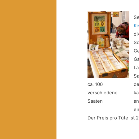
Se
Ke
di
So
Ge
Gä
La
Sa
ca. 100
de
verschiedene
ka
Saaten
an
ei
Der Preis pro Tüte ist 