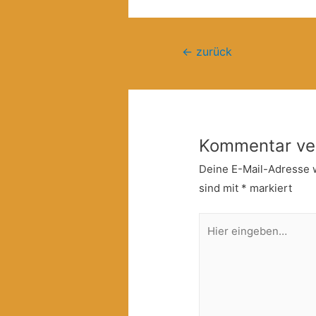
Beitragsnavigation
←
zurück
Kommentar ve
Deine E-Mail-Adresse wi
sind mit
*
markiert
Hier
eingeben…