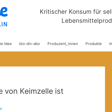
Kritischer Konsum für se
Lebensmittelprod
ie Idee
bio-div-abo
Produzent_innen
Produkte
I
e von Keimzelle ist
in