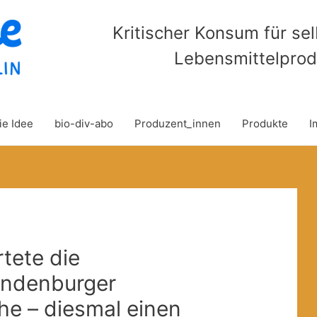
Kritischer Konsum für se
Lebensmittelprod
ie Idee
bio-div-abo
Produzent_innen
Produkte
I
rtete die
andenburger
e – diesmal einen