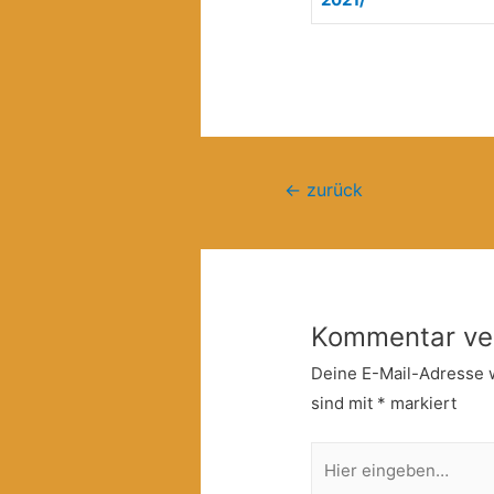
Beitragsnavigation
←
zurück
Kommentar ve
Deine E-Mail-Adresse wi
sind mit
*
markiert
Hier
eingeben…