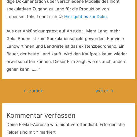
dige Dokumentation über verschiedene Modelle des nicht
spekulativen Zugang zu Land für die Produktion von
Lebensmitteln. Lohnt sich 😉
Hier geht es zur Doku.
Aus der Ankündigungstext auf Arte.de : „Mehr Land, mehr
Geld: Boden ist zum Spekulationsobjekt geworden. Für viele
Landwirtinnen und Landwirte ist das existenzbedrohend. Ein
Bauer, der heute Land kauft, wird den Kaufpreis kaum wieder
erwirtschaften können. Dieser Film zeigt, wie es auch anders
gehen kann. ……“
Beitragsnavigation
←
zurück
weiter
→
Kommentar verfassen
Deine E-Mail-Adresse wird nicht veröffentlicht.
Erforderliche
Felder sind mit
*
markiert