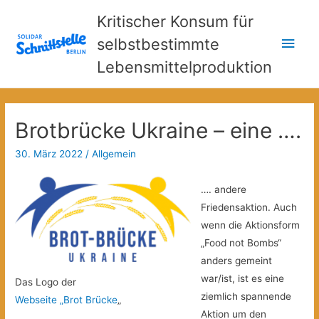
Kritischer Konsum für
Hau
selbstbestimmte
Lebensmittelproduktion
Brotbrücke Ukraine – eine ….
30. März 2022
/
Allgemein
…. andere
Friedensaktion. Auch
wenn die Aktionsform
„Food not Bombs“
anders gemeint
war/ist, ist es eine
Das Logo der
ziemlich spannende
Webseite „Brot Brücke
„
Aktion um den