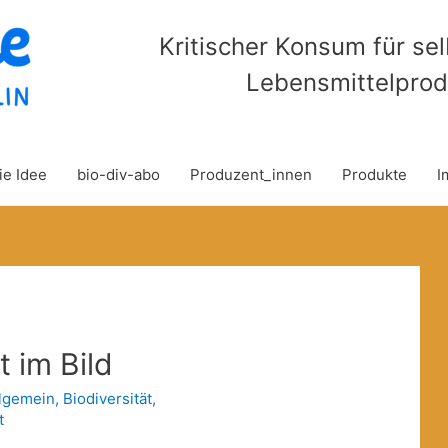
Kritischer Konsum für se
Lebensmittelprod
ie Idee
bio-div-abo
Produzent_innen
Produkte
I
t im Bild
lgemein
,
Biodiversität
,
t