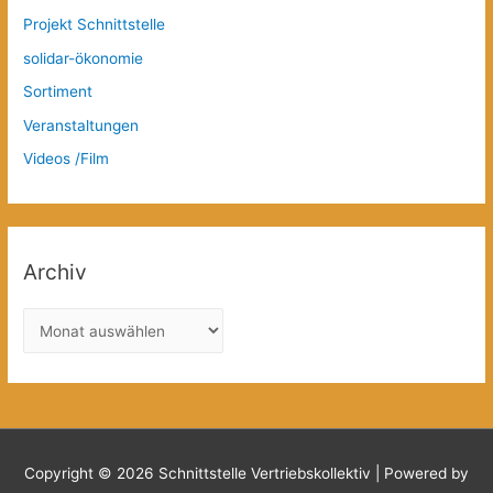
Projekt Schnittstelle
solidar-ökonomie
Sortiment
Veranstaltungen
Videos /Film
Archiv
A
r
c
h
i
v
Copyright © 2026
Schnittstelle Vertriebskollektiv
| Powered by