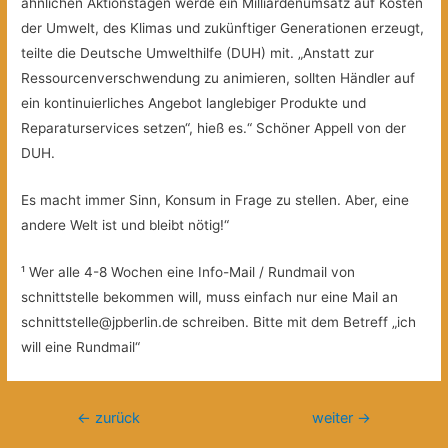
ähnlichen Aktionstagen werde ein Milliardenumsatz auf Kosten
der Umwelt, des Klimas und zukünftiger Generationen erzeugt,
teilte die Deutsche Umwelthilfe (DUH) mit. „Anstatt zur
Ressourcenverschwendung zu animieren, sollten Händler auf
ein kontinuierliches Angebot langlebiger Produkte und
Reparaturservices setzen“, hieß es.“ Schöner Appell von der
DUH.
Es macht immer Sinn, Konsum in Frage zu stellen. Aber, eine
andere Welt ist und bleibt nötig!“
¹ Wer alle 4-8 Wochen eine Info-Mail / Rundmail von
schnittstelle bekommen will, muss einfach nur eine Mail an
schnittstelle@jpberlin.de schreiben. Bitte mit dem Betreff „ich
will eine Rundmail“
Beitragsnavigation
←
zurück
weiter
→