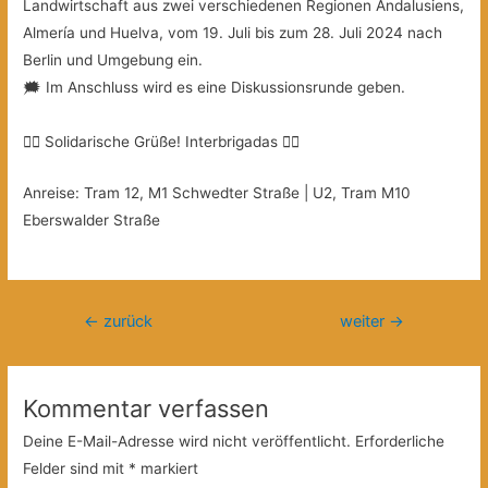
Landwirtschaft aus zwei verschiedenen Regionen Andalusiens,
Almería und Huelva, vom 19. Juli bis zum 28. Juli 2024 nach
Berlin und Umgebung ein.
🗯 Im Anschluss wird es eine Diskussionsrunde geben.
❤️‍🔥 Solidarische Grüße! Interbrigadas ❤️‍🔥⁩
Anreise: Tram 12, M1 Schwedter Straße | U2, Tram M10
Eberswalder Straße
Beitragsnavigation
←
zurück
weiter
→
Kommentar verfassen
Deine E-Mail-Adresse wird nicht veröffentlicht.
Erforderliche
Felder sind mit
*
markiert