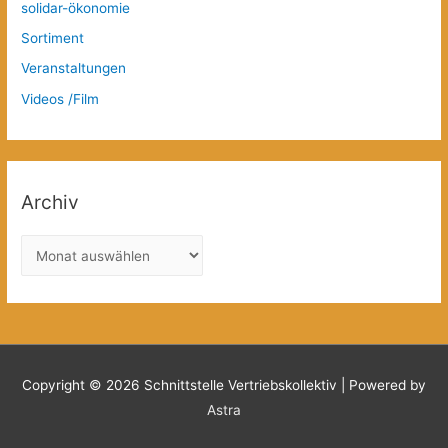
solidar-ökonomie
Sortiment
Veranstaltungen
Videos /Film
Archiv
A
r
c
h
i
v
Copyright © 2026
Schnittstelle Vertriebskollektiv
| Powered by
Astra