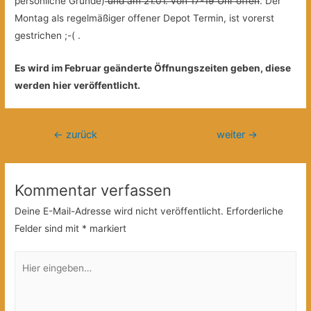
persönliche Gründe)
und am 21.01. von 17-19 Uhr offen
. Der
Montag als regelmäßiger offener Depot Termin, ist vorerst
gestrichen ;-( .
Es wird im Februar geänderte Öffnungszeiten geben, diese
werden hier veröffentlicht.
Beitragsnavigation
←
zurück
weiter
→
Kommentar verfassen
Deine E-Mail-Adresse wird nicht veröffentlicht.
Erforderliche
Felder sind mit
*
markiert
Hier
eingeben…