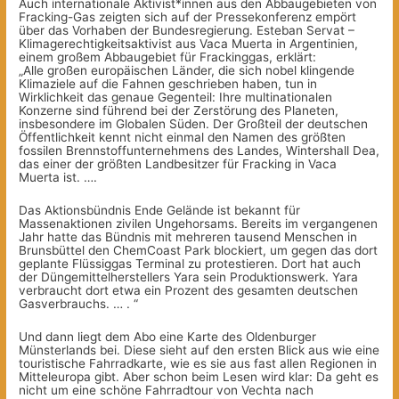
Auch internationale Aktivist*innen aus den Abbaugebieten von
Fracking-Gas zeigten sich auf der Pressekonferenz empört
über das Vorhaben der Bundesregierung. Esteban Servat –
Klimagerechtigkeitsaktivist aus Vaca Muerta in Argentinien,
einem großem Abbaugebiet für Frackinggas, erklärt:
„Alle großen europäischen Länder, die sich nobel klingende
Klimaziele auf die Fahnen geschrieben haben, tun in
Wirklichkeit das genaue Gegenteil: Ihre multinationalen
Konzerne sind führend bei der Zerstörung des Planeten,
insbesondere im Globalen Süden. Der Großteil der deutschen
Öffentlichkeit kennt nicht einmal den Namen des größten
fossilen Brennstoffunternehmens des Landes, Wintershall Dea,
das einer der größten Landbesitzer für Fracking in Vaca
Muerta ist. ….
Das Aktionsbündnis Ende Gelände ist bekannt für
Massenaktionen zivilen Ungehorsams. Bereits im vergangenen
Jahr hatte das Bündnis mit mehreren tausend Menschen in
Brunsbüttel den ChemCoast Park blockiert, um gegen das dort
geplante Flüssiggas Terminal zu protestieren. Dort hat auch
der Düngemittelherstellers Yara sein Produktionswerk. Yara
verbraucht dort etwa ein Prozent des gesamten deutschen
Gasverbrauchs. … . “
Und dann liegt dem Abo eine Karte des Oldenburger
Münsterlands bei. Diese sieht auf den ersten Blick aus wie eine
touristische Fahrradkarte, wie es sie aus fast allen Regionen in
Mitteleuropa gibt. Aber schon beim Lesen wird klar: Da geht es
nicht um eine schöne Fahrradtour von Vechta nach