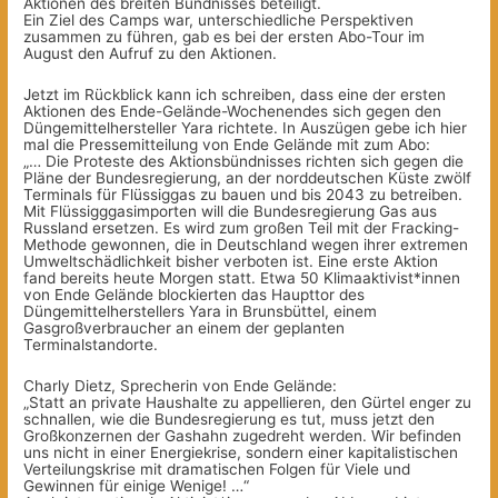
Aktionen des breiten Bündnisses beteiligt.
Ein Ziel des Camps war, unterschiedliche Perspektiven
zusammen zu führen, gab es bei der ersten Abo-Tour im
August den Aufruf zu den Aktionen.
Jetzt im Rückblick kann ich schreiben, dass eine der ersten
Aktionen des Ende-Gelände-Wochenendes sich gegen den
Düngemittelhersteller Yara richtete. In Auszügen gebe ich hier
mal die Pressemitteilung von Ende Gelände mit zum Abo:
„… Die Proteste des Aktionsbündnisses richten sich gegen die
Pläne der Bundesregierung, an der norddeutschen Küste zwölf
Terminals für Flüssiggas zu bauen und bis 2043 zu betreiben.
Mit Flüssigggasimporten will die Bundesregierung Gas aus
Russland ersetzen. Es wird zum großen Teil mit der Fracking-
Methode gewonnen, die in Deutschland wegen ihrer extremen
Umweltschädlichkeit bisher verboten ist. Eine erste Aktion
fand bereits heute Morgen statt. Etwa 50 Klimaaktivist*innen
von Ende Gelände blockierten das Haupttor des
Düngemittelherstellers Yara in Brunsbüttel, einem
Gasgroßverbraucher an einem der geplanten
Terminalstandorte.
Charly Dietz, Sprecherin von Ende Gelände:
„Statt an private Haushalte zu appellieren, den Gürtel enger zu
schnallen, wie die Bundesregierung es tut, muss jetzt den
Großkonzernen der Gashahn zugedreht werden. Wir befinden
uns nicht in einer Energiekrise, sondern einer kapitalistischen
Verteilungskrise mit dramatischen Folgen für Viele und
Gewinnen für einige Wenige! …“