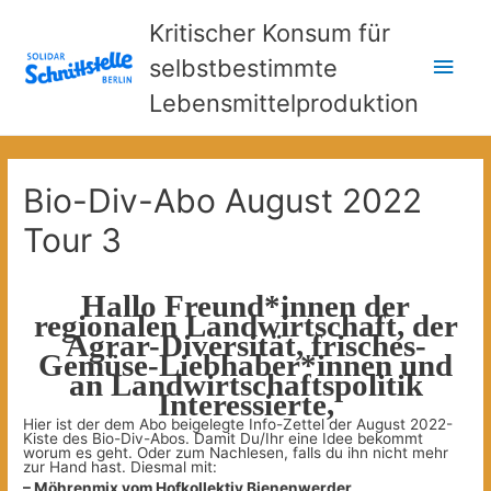
Kritischer Konsum für
Hau
selbstbestimmte
Lebensmittelproduktion
Bio-Div-Abo August 2022
Tour 3
Hallo Freund*innen der
regionalen Landwirtschaft, der
Agrar-Diversität, frisches-
Gemüse-Liebhaber*innen und
an Landwirtschaftspolitik
Interessierte,
Hier ist der dem Abo beigelegte Info-Zettel der August 2022-
Kiste des Bio-Div-Abos. Damit Du/Ihr eine Idee bekommt
worum es geht. Oder zum Nachlesen, falls du ihn nicht mehr
zur Hand hast. Diesmal mit:
– Möhrenmix vom Hofkollektiv Bienenwerder