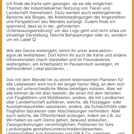
Ich finde die Karte sehr gelungen, da sie alle möglichen
Themen der industrialisierten Nutzung von Tieren und
Landschaft thematisiert. Dazu werden auch weitergehende
Bereiche wie Biogas, die Arbeitsbedingungen der Angestellten
und Perspektiven des Wandels aufzeigt. Zudem finde ich
spannend, dass es in der „geforderten
Unterlassungserklärung“ um das Logo geht und nicht etwa um
einseitige Darstellung, falsche Behauptungen oder so, sondern
um ein Label 😉
Wie das Ganze weitergeht, könnt ihr unter www.aktion-
agrar.de weiterlesen. Dort könnt ihr auch die Karte und andere
Infomaterialien (nach-)bestellen und im Freundeskreis
weitergeben, am Arbeitsplatz im Pausenraum auslegen, im
befreundeten Lokal platzieren, …
Das mit dem Wandel hin zu einem lebenswerten Planeten für
alle Lebewesen wird noch ein langer harter Weg, an dem sich
viele auf unterschiedliche Weise beteiligen müssen. Aber wir
alle können da mit dran basteln, die einen mit dem Verteilen
von Flugblättern und Mobilisieren, andere, die mit Landkarten
über Landwirtschaft aufklären, welche, die Flüssiggas- oder
Autobahnbaustellen sabotieren, andere, die Schlachthöfe oder
Flughäfen blockieren oder Abschiebungen verhindern. Aber
auch welche, die Öffentlichkeit erzeugen, indem sie z.B. zur
Wir-haben-es-satt-Demo gehen, bewusst einkaufen,
Zwangsräumungen verunmöglichen, Petitionen für faire
Landvergabe gestalten/unterschreiben/bewerben,
Unterschriften zum Enteignen von DW & Co. sammeln, … und