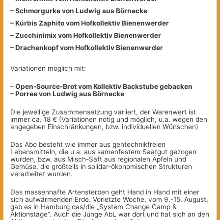
– Schmorgurke von Ludwig aus Börnecke
– Kürbis Zaphito vom Hofkollektiv Bienenwerder
– Zucchinimix vom Hofkollektiv Bienenwerder
– Drachenkopf vom Hofkollektiv Bienenwerder
Variationen möglich mit:
–
Open-Source-Brot vom Kollektiv Backstube gebacken
– Porree von Ludwig aus Börnecke
Die jeweilige Zusammensetzung variiert, der Warenwert ist
immer ca. 18 € (Variationen nötig und möglich, u.a. wegen den
angegeben Einschränkungen, bzw. individuellen Wünschen)
Das Abo besteht wie immer aus gentechnikfreien
Lebensmitteln, die u.a. aus samenfestem Saatgut gezogen
wurden, bzw. aus Misch-Saft aus regionalen Äpfeln und
Gemüse, die großteils in solidar-ökonomischen Strukturen
verarbeitet wurden.
Das massenhafte Artensterben geht Hand in Hand mit einer
sich aufwärmenden Erde. Vorletzte Woche, vom 9.-15. August,
gab es in Hamburg das/die „System Change Camp &
Aktionstage“. Auch die Junge AbL war dort und hat sich an den