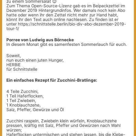
zu einem Sommersalat 😉
Zum Thema Open-Source-Lizenz gab es im Beipackzettel im
Dezember 2019 Hintergrundinfos. Wer damals noch kein Abo
hatte oder wenn ihr den Zettel nicht mehr zur Hand habt,
könnt ihr den Text auch online nachlesen. Zu finden ist er
unter https://schnittstelle.berlin/bio-div-abo-dezember-2019-
tour-1/
Porree von Ludwig aus Börnecke
In diesem Monat gibt es samenfesten Sommerlauch für euch.
Soweit,
nun euch einen juten Hunger,
HERBiE
für Schnittstelle
Ein einfaches Rezept für Zucchini-Bratlinge:
4 Teile Zucchini,
1 Teil Haferflocken,
1 Teil Zwiebeln,
1 Knoblauchzehe,
Salz, Pfeffer, Gewürze und Öl
Zucchini raspeln, Zwiebeln klein würfeln, Knoblauchzehe
pressen, kräftig mit Salz, Pfeffer und Gewürzen nach Wahl
würzen;
Haferflocken untermischen und stehen lassen, bis die Klebe-