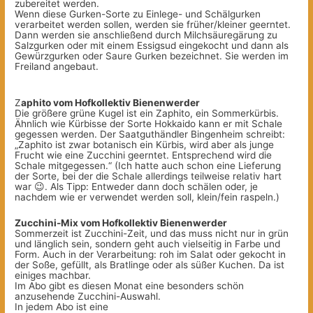
zubereitet werden.
Wenn diese Gurken-Sorte zu Einlege- und Schälgurken
verarbeitet werden sollen, werden sie früher/kleiner geerntet.
Dann werden sie anschließend durch Milchsäuregärung zu
Salzgurken oder mit einem Essigsud eingekocht und dann als
Gewürzgurken oder Saure Gurken bezeichnet. Sie werden im
Freiland angebaut.
Z
aphito vom Hofkollektiv Bienenwerder
Die größere grüne Kugel ist ein Zaphito, ein Sommerkürbis.
Ähnlich wie Kürbisse der Sorte Hokkaido kann er mit Schale
gegessen werden. Der Saatguthändler Bingenheim schreibt:
„Zaphito ist zwar botanisch ein Kürbis, wird aber als junge
Frucht wie eine Zucchini geerntet. Entsprechend wird die
Schale mitgegessen.“ (Ich hatte auch schon eine Lieferung
der Sorte, bei der die Schale allerdings teilweise relativ hart
war 😉. Als Tipp: Entweder dann doch schälen oder, je
nachdem wie er verwendet werden soll, klein/fein raspeln.)
Zucchini-Mix vom Hofkollektiv Bienenwerder
Sommerzeit ist Zucchini-Zeit, und das muss nicht nur in grün
und länglich sein, sondern geht auch vielseitig in Farbe und
Form. Auch in der Verarbeitung: roh im Salat oder gekocht in
der Soße, gefüllt, als Bratlinge oder als süßer Kuchen. Da ist
einiges machbar.
Im Abo gibt es diesen Monat eine besonders schön
anzusehende Zucchini-Auswahl.
In jedem Abo ist eine