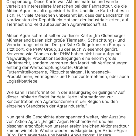
Cloppenburg. Diese Karte war Aktionsmaterial und wurde
verteilt an interessierte Menschen bei der Fahrradtour, die die
Aktion Agrar im Juli organisiert hatte. Und diese Karte hat es in
sich. Für viele Menschen unbekannt ist, dass der Landstrich im
Nordwesten der Republik ein Hotspot der industrialisierten, auf
Tiermast und -leid aufbauenden Agrarwirtschaft ist.
Aktion Agrar schreibt selber zu dieser Karte: „Im Oldenburger
Münsterland ballen sich große Tiermast-, Schlachtungs- und
Verarbeitungsbetriebe. Der größste Geflügelkonzern Europas
sitzt dort, die PHW Group, zu der auch Wiesenhof gehört.
Konzerne wie Tönnies oder PHW haben nicht nur aufgrund
fragwürdiger Produktionsbedingungen eine enorm große
Marktmacht, sondern verzerren den Markt mit Verflechtungen
entlang der Wertschöpfungskette: Großen
Futtermittelkonzerne, Pilzzuchtanlagen, Hundesnack-
Produktionen, Vermögens- und Finanzunternehmen, oder auch
Logistikbetriebe.
Wie kann Transformation in der Ballungsregion gelingen? Auf
dieser Infokarte findet ihr detaillierte Informationen zur
Konzentration von Agrarkonzernen in der Region und den
einzelnen Standorten der Agrarindustrie.“
Nun geht die Geschichte aber spannend weiter, hier Auszüge
von Aktion Agrar: „Es gibt Ärger: Hochmotiviert und ein
bisschen erschöpft von unserer ereignisreichen Aktionsradtour
kamen wir letzte Woche wieder ins Magdeburger Aktion-Agrar
Büro. Dort erwartete uns bereits Anwaltspost. Unsere