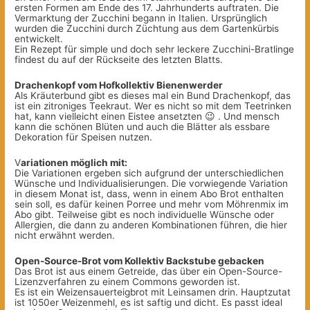
ersten Formen am Ende des 17. Jahrhunderts auftraten. Die
Vermarktung der Zucchini begann in Italien. Ursprünglich
wurden die Zucchini durch Züchtung aus dem Gartenkürbis
entwickelt.
Ein Rezept für simple und doch sehr leckere Zucchini-Bratlinge
findest du auf der Rückseite des letzten Blatts.
Drachenkopf vom Hofkollektiv Bienenwerder
Als Kräuterbund gibt es dieses mal ein Bund Drachenkopf, das
ist ein zitroniges Teekraut. Wer es nicht so mit dem Teetrinken
hat, kann vielleicht einen Eistee ansetzten 😉 . Und mensch
kann die schönen Blüten und auch die Blätter als essbare
Dekoration für Speisen nutzen.
V
ariationen möglich mit:
Die Variationen ergeben sich aufgrund der unterschiedlichen
Wünsche und Individualisierungen. Die vorwiegende Variation
in diesem Monat ist, dass, wenn in einem Abo Brot enthalten
sein soll, es dafür keinen Porree und mehr vom Möhrenmix im
Abo gibt. Teilweise gibt es noch individuelle Wünsche oder
Allergien, die dann zu anderen Kombinationen führen, die hier
nicht erwähnt werden.
Open-Source-Brot vom Kollektiv Backstube gebacken
Das Brot ist aus einem Getreide, das über ein Open-Source-
Lizenzverfahren zu einem Commons geworden ist.
Es ist ein Weizensauerteigbrot mit Leinsamen drin. Hauptzutat
ist 1050er Weizenmehl, es ist saftig und dicht. Es passt ideal