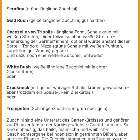
S
erafina
(grüne längliche Zucchini)
Gold Rush
(gelbe längliche Zucchini, gut haltbar)
Cocozelle von Tripolis
(längliche Form, Schale grün mit
weißen Streifen, leider teilweise ohne weiße Streifen –
Anmerkung der Gärtner*innen); optional wurde anstatt dieser
Sorte – Tondo di Nizza (grüne Schale mit weißen Punkten,
kugelförmiger Wuchs) gepackt.
Und dazu noch eine weitere Zucchini, entweder
White Bush
(weiße längliche Zucchini mit leichter
Glockenform)
oder
Crockneck
(mit gelber warziger Schale, krumm gewachsen –
aber trotzdem ein Speise-, kein Zierkürbis!)
oder
Trompeten
(Schlangenzucchini, in grün oder gelb).
Zucchini sind eine Unterart des Gartenkürbisses und gehören
zur Pflanzenfamilie der Kürbisgewächse (Cucurbitaceae). Sie
sind einhäusig, das heißt, männliche und weibliche
Geschlechtsorgane befinden sich in getrennten Blüten, aber
an einer Pflanze. Die Zucchini stammen aus Europa, wo die