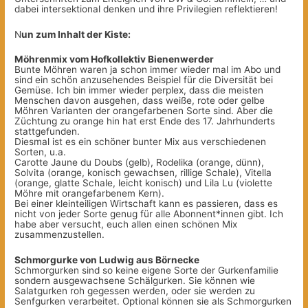
dabei intersektional denken und ihre Privilegien reflektieren!
N
un zum Inhalt der Kiste:
Möhrenmix vom Hofkollektiv Bienenwerder
Bunte Möhren waren ja schon immer wieder mal im Abo und
sind ein schön anzusehendes Beispiel für die Diversität bei
Gemüse. Ich bin immer wieder perplex, dass die meisten
Menschen davon ausgehen, dass weiße, rote oder gelbe
Möhren Varianten der orangefarbenen Sorte sind. Aber die
Züchtung zu orange hin hat erst Ende des 17. Jahrhunderts
stattgefunden.
Diesmal ist es ein schöner bunter Mix aus verschiedenen
Sorten, u.a.
Carotte Jaune du Doubs (gelb), Rodelika (orange, dünn),
Solvita (orange, konisch gewachsen, rillige Schale), Vitella
(orange, glatte Schale, leicht konisch) und Lila Lu (violette
Möhre mit orangefarbenem Kern).
Bei einer kleinteiligen Wirtschaft kann es passieren, dass es
nicht von jeder Sorte genug für alle Abonnent*innen gibt. Ich
habe aber versucht, euch allen einen schönen Mix
zusammenzustellen.
Schmorgurke von Ludwig aus Börnecke
Schmorgurken sind so keine eigene Sorte der Gurkenfamilie
sondern ausgewachsene Schälgurken. Sie können wie
Salatgurken roh gegessen werden, oder sie werden zu
Senfgurken verarbeitet. Optional können sie als Schmorgurken