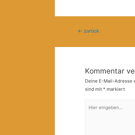
Beitragsnavigation
←
zurück
Kommentar ve
Deine E-Mail-Adresse wi
sind mit
*
markiert
Hier
eingeben…