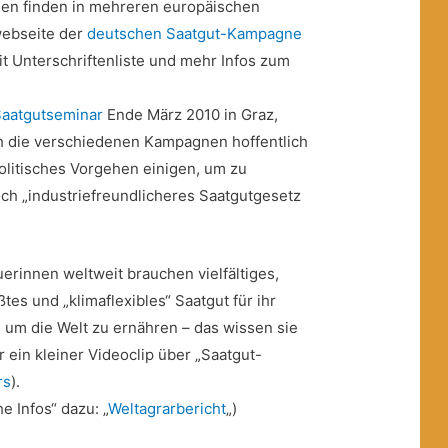
en finden in mehreren europäischen
 webseite der
deutschen Saatgut-Kampagne
mit Unterschriftenliste und mehr Infos zum
Saatgutseminar
Ende März 2010 in Graz,
h die verschiedenen Kampagnen hoffentlich
litisches Vorgehen einigen, um zu
och „industriefreundlicheres Saatgutgesetz
erinnen weltweit brauchen vielfältiges,
tes und „klimaflexibles“ Saatgut für ihr
um die Welt zu ernähren – das wissen sie
r ein kleiner Videoclip über „Saatgut-
rs
).
e Infos“ dazu: „
Weltagrarbericht
„)