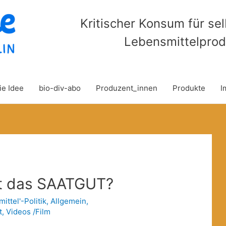
Kritischer Konsum für se
Lebensmittelprod
ie Idee
bio-div-abo
Produzent_innen
Produkte
I
t das SAATGUT?
ittel'-Politik
,
Allgemein
,
t
,
Videos /Film