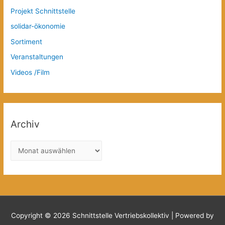
Projekt Schnittstelle
solidar-ökonomie
Sortiment
Veranstaltungen
Videos /Film
Archiv
A
r
c
h
i
v
Copyright © 2026
Schnittstelle Vertriebskollektiv
| Powered by