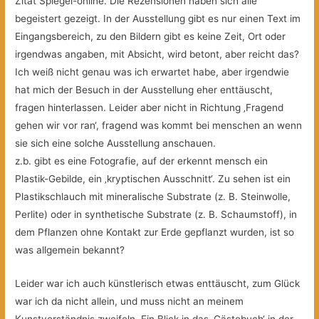
Zitat Spiegel-online. Die Rezensionen haben sich alle
begeistert gezeigt. In der Ausstellung gibt es nur einen Text im
Eingangsbereich, zu den Bildern gibt es keine Zeit, Ort oder
irgendwas angaben, mit Absicht, wird betont, aber reicht das?
Ich weiß nicht genau was ich erwartet habe, aber irgendwie
hat mich der Besuch in der Ausstellung eher enttäuscht,
fragen hinterlassen. Leider aber nicht in Richtung ‚Fragend
gehen wir vor ran‘, fragend was kommt bei menschen an wenn
sie sich eine solche Ausstellung anschauen.
z.b. gibt es eine Fotografie, auf der erkennt mensch ein
Plastik-Gebilde, ein ‚kryptischen Ausschnitt‘. Zu sehen ist ein
Plastikschlauch mit mineralische Substrate (z. B. Steinwolle,
Perlite) oder in synthetische Substrate (z. B. Schaumstoff), in
dem Pflanzen ohne Kontakt zur Erde gepflanzt wurden, ist so
was allgemein bekannt?
Leider war ich auch künstlerisch etwas enttäuscht, zum Glück
war ich da nicht allein, und muss nicht an meinem
Kunstverständnis zweifeln. Ein Blick in das ‚Gästebuch‘ in der