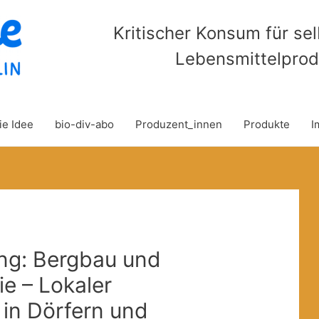
Kritischer Konsum für se
Lebensmittelprod
ie Idee
bio-div-abo
Produzent_innen
Produkte
I
ng: Bergbau und
ie – Lokaler
in Dörfern und