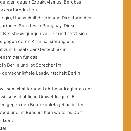
egungen gegen Extraktivismus, Bergbau-
rexportproduktion.
ologin, Hochschullehrerin und Direktorin des
aciones Sociales in Paraguay. Diese
zt Basisbewegungen vor Ort und setzt sich
 gegen deren Kriminalisierung ein.
et zum Einsatz der Gentechnik in
ensmitteln für das
in Berlin und ist Sprecher im
 gentechnikfreie Landwirtschaft Berlin-
urwissenschaftler und Lehrbeauftragter an der
lwissenschaftliche Umweltfragen“. Er
hren gegen den Braunkohletagebau in der
n Wood und im Bündnis Kein weiteres Dorf
f.de).
ste!