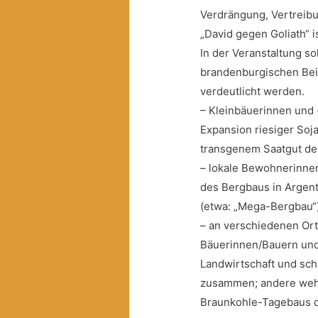
Verdrängung, Vertreib
„David gegen Goliath“ is
In der Veranstaltung s
brandenburgischen Bei
verdeutlicht werden.
– Kleinbäuerinnen und 
Expansion riesiger Soj
transgenem Saatgut de
– lokale Bewohnerinn
des Bergbaus in Argent
(etwa: „Mega-Bergbau“)
– an verschiedenen Or
Bäuerinnen/Bauern und
Landwirtschaft und sch
zusammen; andere weh
Braunkohle-Tagebaus d