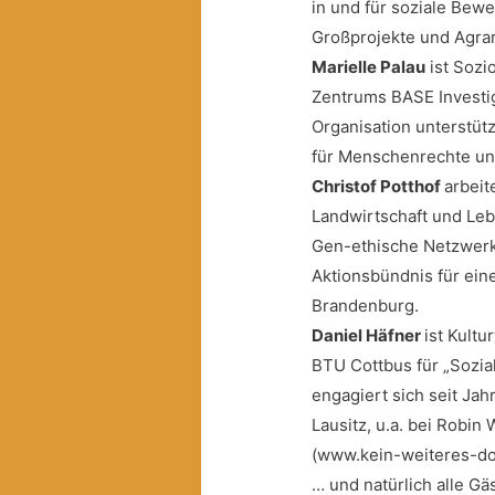
in und für soziale Bew
Großprojekte und Agra
Marielle Palau
ist Sozi
Zentrums BASE Investig
Organisation unterstüt
für Menschenrechte und
Christof Potthof
arbeit
Landwirtschaft und Leb
Gen-ethische Netzwerk 
Aktionsbündnis für eine
Brandenburg.
Daniel Häfner
ist Kult
BTU Cottbus für „Sozia
engagiert sich seit Ja
Lausitz, u.a. bei Robi
(www.kein-weiteres-dor
… und natürlich alle Gä